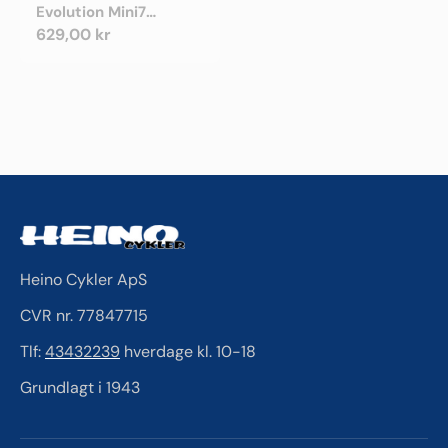
Evolution Mini7
Bøjlelås m. Wire
Normalpris
629,00 kr
Heino Cykler ApS
CVR nr. 77847715
Tlf:
43432239
hverdage kl. 10-18
Grundlagt i 1943