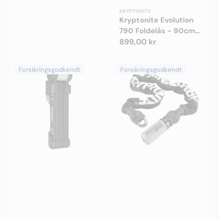
Forhandler:
KRYPTONITE
Kryptonite Evolution
790 Foldelås - 90cm -
Godkendt
Normalpris
899,00 kr
Kryptonite
Kryptonite
Forsikringsgodkendt
Forsikringsgodkendt
KryptoLok
Kryptolok
610
995
S
2
Foldelås
Kædelås
-
-
100cm
Godkendt
-
Godkendt