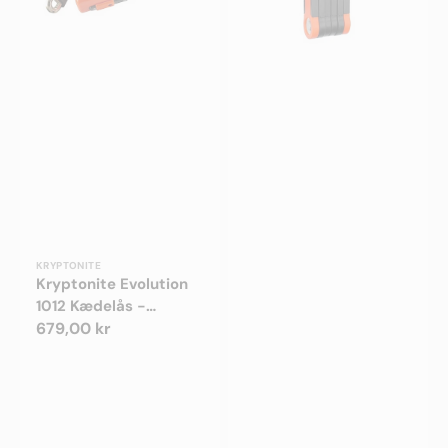
Godkendt
Forhandler:
KRYPTONITE
Kryptonite Evolution
1012 Kædelås -
Godkendt
Normalpris
679,00 kr