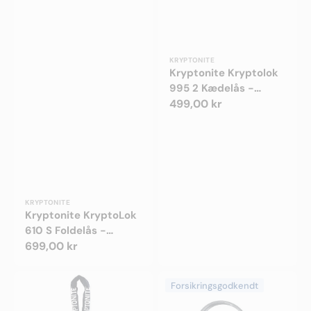
Forhandler:
KRYPTONITE
Kryptonite Kryptolok
995 2 Kædelås -
Godkendt
Normalpris
499,00 kr
Forhandler:
KRYPTONITE
Kryptonite KryptoLok
610 S Foldelås -
100cm - Godkendt
Normalpris
699,00 kr
Kryptonite
Kryptonite
Forsikringsgodkendt
Plugin
U-
Chain
Lock