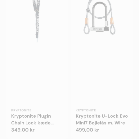
Lock
Evo
kæde
Mini7
6mm
Bøjlelås
/
m.
150cm
Wire
Forhandler:
Forhandler:
KRYPTONITE
KRYPTONITE
Kryptonite Plugin
Kryptonite U-Lock Evo
Chain Lock kæde
Mini7 Bøjlelås m. Wire
6mm / 150cm
Normalpris
349,00 kr
Normalpris
499,00 kr