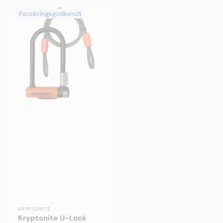
Kryptonite
Forsikringsgodkendt
U-
Lock
Evolution
Mini7
Bøjlelås
m.
Wire
Forhandler:
KRYPTONITE
Kryptonite U-Lock