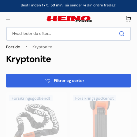
Gå
Bestil inden
17
t.
50
min.
så sender vi din ordre fredag.
til
indhold
Indkøbsku
Hvad leder du efter...
Forside
Kryptonite
Kollektion:
Kryptonite
Filtrer og sorter
Kryptonite
Kryptonite
Forsikringsgodkendt
Forsikringsgodkendt
Evolution
Evolution
1012
790
Kædelås
Foldelås
-
-
Godkendt
90cm
-