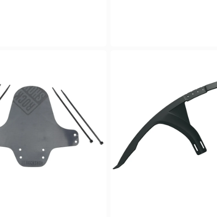
SKS
Mudrocker
27.5-
29"
Forskærm