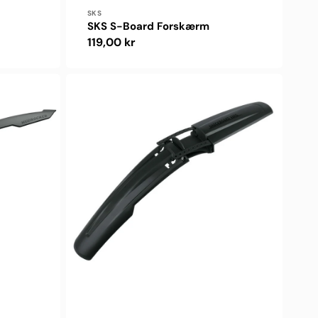
Forhandler:
SKS
SKS S-Board Forskærm
Normalpris
119,00 kr
SKS
Shockboard
Vario
26-
29"
Forskærm