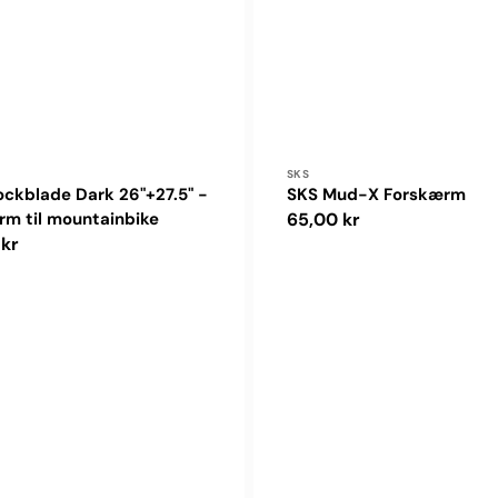
ler:
Forhandler:
SKS
ckblade Dark 26"+27.5" -
SKS Mud-X Forskærm
rm til mountainbike
Normalpris
65,00 kr
pris
 kr