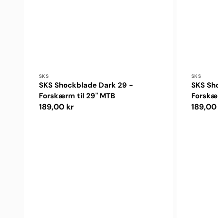
Forhandler:
Forhand
SKS
SKS
SKS Shockblade Dark 29 -
SKS Sho
Forskærm til 29" MTB
Forskæ
Normalpris
189,00 kr
Normal
189,00