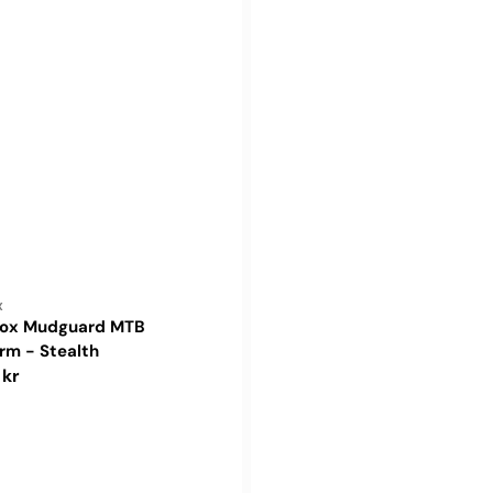
ler:
X
ox Mudguard MTB
rm - Stealth
pris
 kr