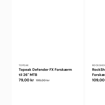
Forhandler:
Forhand
TOPEAK
ROCKSHO
Topeak Defender FX Forskærm
RockSh
til 26" MTB
Forskæ
79,00 kr
Normal
109,00
199,00 kr
Udsalgspris
Normalpris