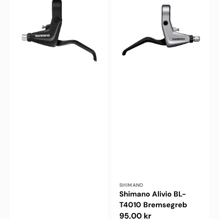
BL-
BL-
T4000
T4010
Bremsegreb
Bremsegreb
Forhandler:
SHIMANO
Shimano Alivio BL-
T4010 Bremsegreb
Normalpris
95,00 kr