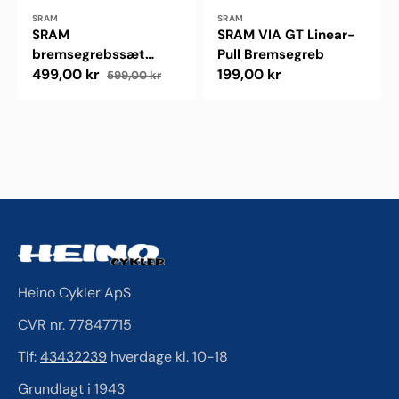
Forhandler:
Forhandler:
SRAM
SRAM
SRAM
SRAM VIA GT Linear-
bremsegrebssæt
Pull Bremsegreb
S500 Aero Fit
499,00 kr
Normalpris
199,00 kr
599,00 kr
Udsalgspris
Normalpris
Heino Cykler ApS
CVR nr. 77847715
Tlf:
43432239
hverdage kl. 10-18
Grundlagt i 1943