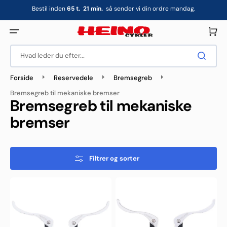
Gå
Bestil inden
65
t.
21
min.
så sender vi din ordre mandag.
til
indhold
Indkøbsku
Hvad leder du efter...
Forside
Reservedele
Bremsegreb
Bremsegreb til mekaniske bremser
Kollektion:
Bremsegreb til mekaniske
bremser
Filtrer og sorter
Contec
Contec
BL-
BL-
CX
CX
10
11
Bremsegreb
Bremsegreb