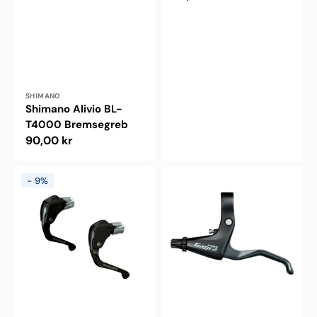
Forhandler:
SHIMANO
Shimano Alivio BL-
T4000 Bremsegreb
Normalpris
90,00 kr
Shimano
Shimano
-
9%
Dura-
Tiagra
Ace
BL-
bremsegreb
4700
BL-
Bremsegreb
TT79