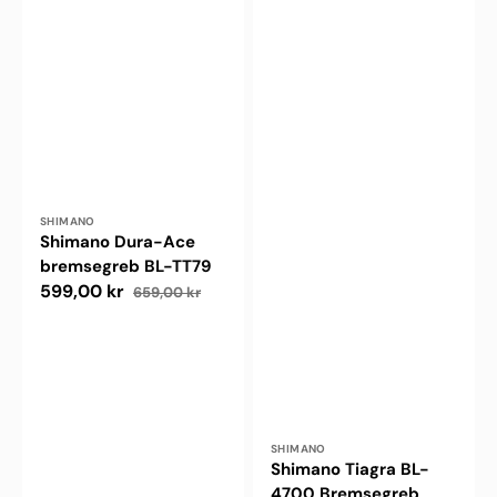
Forhandler:
SHIMANO
Shimano Dura-Ace
bremsegreb BL-TT79
599,00 kr
659,00 kr
Udsalgspris
Normalpris
Forhandler:
SHIMANO
Shimano Tiagra BL-
4700 Bremsegreb