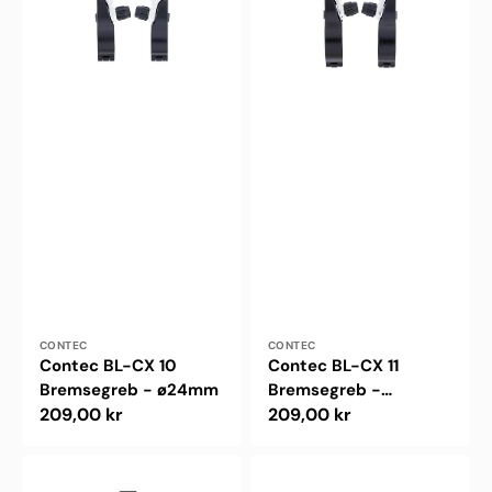
-
-
ø24mm
ø31.8mm
Forhandler:
Forhandler:
CONTEC
CONTEC
Contec BL-CX 10
Contec BL-CX 11
Bremsegreb - ø24mm
Bremsegreb -
Normalpris
209,00 kr
ø31.8mm
Normalpris
209,00 kr
Shimano
Shimano
Alivio
Alivio