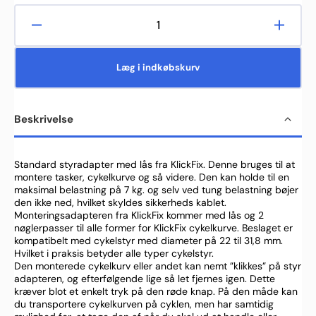
Reducer
Øg
antallet
antalle
for
for
Læg i indkøbskurv
KLICKFIX
KLICK
standard
standa
styradapter
styrad
Beskrivelse
med
med
lås
lås
-
-
cykelkurv
cykelk
Standard styradapter med lås fra KlickFix. Denne bruges til at
montere tasker, cykelkurve og så videre. Den kan holde til en
tilbehør
tilbehø
maksimal belastning på 7 kg. og selv ved tung belastning bøjer
den ikke ned, hvilket skyldes sikkerheds kablet.
Monteringsadapteren fra KlickFix kommer med lås og 2
nøglerpasser til alle former for KlickFix cykelkurve. Beslaget er
kompatibelt med cykelstyr med diameter på 22 til 31,8 mm.
Hvilket i praksis betyder alle typer cykelstyr.
Den monterede cykelkurv eller andet kan nemt ”klikkes” på styr
adapteren, og efterfølgende lige så let fjernes igen. Dette
kræver blot et enkelt tryk på den røde knap. På den måde kan
du transportere cykelkurven på cyklen, men har samtidig