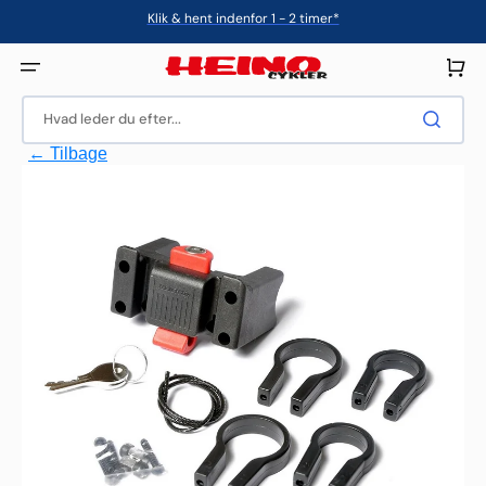
Gå
Klik & hent indenfor 1 - 2 timer*
til
indhold
Indkøbsku
Hvad leder du efter...
← Tilbage