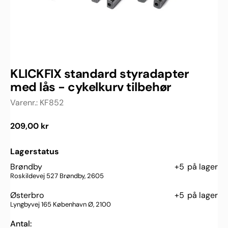
KLICKFIX standard styradapter
med lås - cykelkurv tilbehør
Varenr.:
KF852
Normalpris
209,00 kr
Lagerstatus
Brøndby
+5
på lager
Roskildevej 527 Brøndby, 2605
Østerbro
+5
på lager
Lyngbyvej 165 København Ø, 2100
Antal: