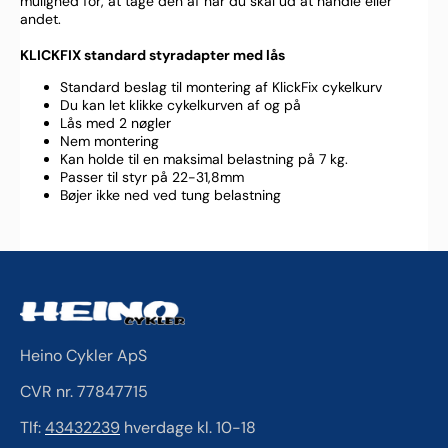
mulighed for, at tage den af når du skal ud at handle eller
andet.
KLICKFIX standard styradapter med lås
Standard beslag til montering af KlickFix cykelkurv
Du kan let klikke cykelkurven af og på
Lås med 2 nøgler
Nem montering
Kan holde til en maksimal belastning på 7 kg.
Passer til styr på 22-31,8mm
Bøjer ikke ned ved tung belastning
Heino Cykler ApS
CVR nr. 77847715
Tlf:
43432239
hverdage kl. 10-18