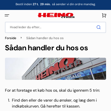
Gå
Bestil inden
27
t.
29
min.
så sender vi din ordre mandag.
til
indhold
Indkøbsku
Hvad leder du efter...
Forside
Sådan handler du hos os
Sådan handler du hos os
For at foretage et køb hos os, skal du igennem 5 trin:
Find den eller de varer du ønsker, og læg dem i
indkøbskurven. Gå herefter til kassen.